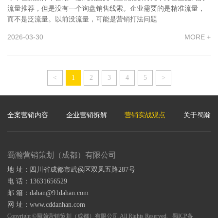
流量推荐，但是没有一个询盘销售线索。企业需要的是精准流量，
而不是泛流量。以前没流量，可能是营销打法问题
2026-03-30
MORE +
<
1
2
3
4
5
>
全案营销内容
企业营销拆解
营销实战观点
关于蜀瀚
蜀瀚营销策划（成都）有限公司
地 址：四川省成都市武侯区双凤五路287号
电 话：13631656529
邮 箱：dahan@91dahan.com
网 址：www.cddanhan.com
Copyright ©蜀瀚营销策划（成都）有限公司,All Rights Reserved.
蜀ICP备